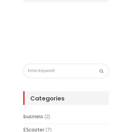
Categories
business
(2)
EScooter
(7)