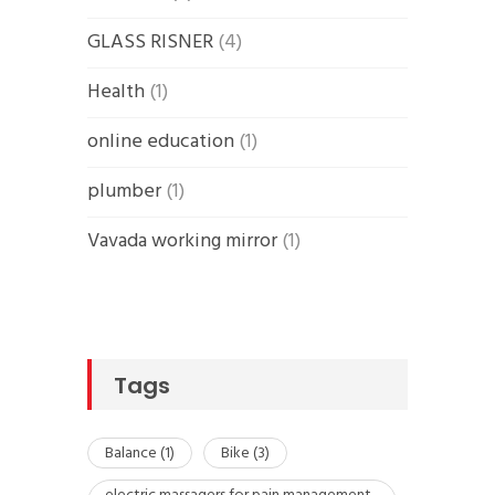
GLASS RISNER
(4)
Health
(1)
online education
(1)
plumber
(1)
Vavada working mirror
(1)
Tags
Balance
(1)
Bike
(3)