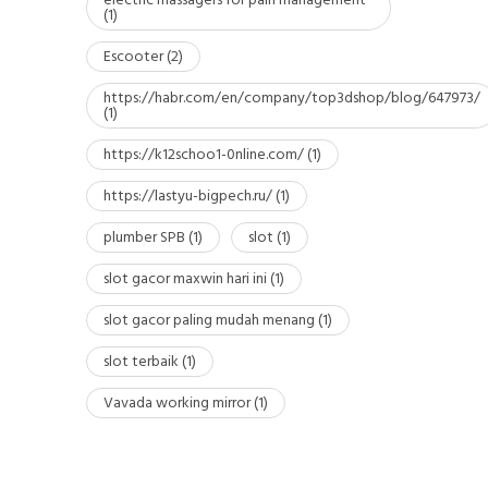
electric massagers for pain management
(1)
Escooter
(2)
https://habr.com/en/company/top3dshop/blog/647973/
(1)
https://k12schoo1-0nline.com/
(1)
https://lastyu-bigpech.ru/
(1)
plumber SPB
(1)
slot
(1)
slot gacor maxwin hari ini
(1)
slot gacor paling mudah menang
(1)
slot terbaik
(1)
Vavada working mirror
(1)